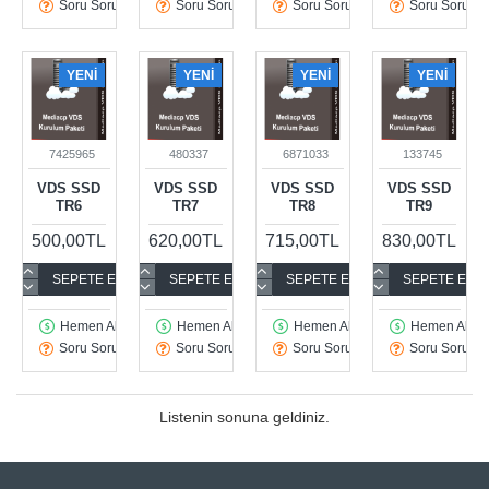
Soru Sorun
Soru Sorun
Soru Sorun
Soru Sorun
YENI
YENI
YENI
YENI
7425965
480337
6871033
133745
VDS SSD
VDS SSD
VDS SSD
VDS SSD
TR6
TR7
TR8
TR9
500,00TL
620,00TL
715,00TL
830,00TL
SEPETE EKLE
SEPETE EKLE
SEPETE EKLE
SEPETE EKL
Hemen Al
Hemen Al
Hemen Al
Hemen Al
Soru Sorun
Soru Sorun
Soru Sorun
Soru Sorun
Listenin sonuna geldiniz.