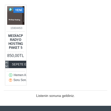
YENI
15904453
MEDIACP
RADYO
HOSTING
PAKET 5
850,00TL
SEPETE EKLE
Hemen Al
Soru Sorun
Listenin sonuna geldiniz.