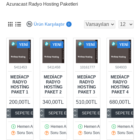
Azuracast Radyo Hosting Paketleri
Ürün Karşılaştır
0
YENI
YENI
YENI
YENI
5411453
5411458
10161777
504933
MEDIACP
MEDIACP
MEDIACP
MEDIACP
RADYO
RADYO
RADYO
RADYO
HOSTING
HOSTING
HOSTING
HOSTING
PAKET 1
PAKET 2
PAKET 3
PAKET 4
200,00TL
340,00TL
510,00TL
680,00TL
SEPETE EKLE
SEPETE EKLE
SEPETE EKLE
SEPETE EKL
Hemen Al
Hemen Al
Hemen Al
Hemen Al
Soru Sorun
Soru Sorun
Soru Sorun
Soru Sorun